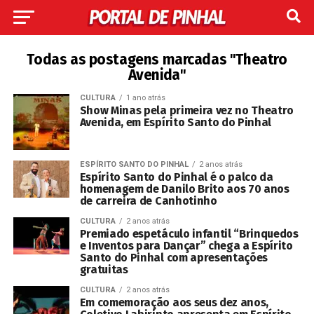
Todas as postagens marcadas "Theatro
Avenida"
CULTURA
1 ano atrás
Show Minas pela primeira vez no Theatro
Avenida, em Espírito Santo do Pinhal
ESPÍRITO SANTO DO PINHAL
2 anos atrás
Espírito Santo do Pinhal é o palco da
homenagem de Danilo Brito aos 70 anos
de carreira de Canhotinho
CULTURA
2 anos atrás
Premiado espetáculo infantil “Brinquedos
e Inventos para Dançar” chega a Espírito
Santo do Pinhal com apresentações
gratuitas
CULTURA
2 anos atrás
Em comemoração aos seus dez anos,