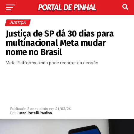
JUSTIÇA
Justiça de SP dá 30 dias para
multinacional Meta mudar
nome no Brasil
Meta Platforms ainda pode recorrer da decisão
Publicado
2 anos atrás
em
01/03/24
Por
Lucas Rotelli Raulino