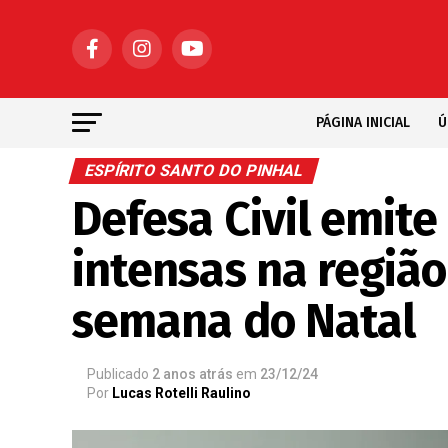
PÁGINA INICIAL
Ú
ESPÍRITO SANTO DO PINHAL
Defesa Civil emite
intensas na regiã
semana do Natal
Publicado
2 anos atrás
em
23/12/24
Por
Lucas Rotelli Raulino