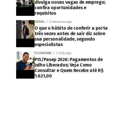
divulga novas vagas de emprego;
confira oportunidades e
requisitos
GERAL
2 semanas ago
O que o hábito de conferir a porta
três vezes antes de sair diz sobre
sua personalidade, segundo
especialistas
ECONOMIA
1 mês ago
PIS/Pasep 2026: Pagamentos de
Julho Liberados; Veja Como
Consultar e Quem Recebe até R$
1.621,00