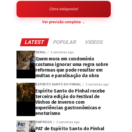
Clima indisponível
Ver previsão completa →
LATEST
POPULAR
VIDEOS
GERAL
2 semanas ago
Quem mora em condomínio
costuma ignorar uma regra sobre
reformas que pode resultar em
multas e paralisação da obra
ESPÍRITO SANTO DO PINHAL
2 semanas ago
Espírito Santo do Pinhal recebe
terceira edição do Festival de
Vinhos de Inverno com
experiências gastronômicas e
enoturismo
EMPREGO
2 semanas ago
PAT de Espírito Santo do Pinhal