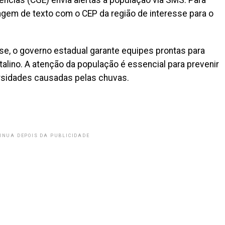
cias (CGE) envia alertas à população via SMS. Para
gem de texto com o CEP da região de interesse para o
se, o governo estadual garante equipes prontas para
talino. A atenção da população é essencial para prevenir
ersidades causadas pelas chuvas.
INUA DEPOIS DA PUBLICIDADE