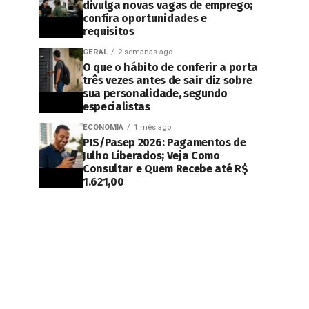
divulga novas vagas de emprego;
confira oportunidades e
requisitos
GERAL
2 semanas ago
O que o hábito de conferir a porta
três vezes antes de sair diz sobre
sua personalidade, segundo
especialistas
ECONOMIA
1 mês ago
PIS/Pasep 2026: Pagamentos de
Julho Liberados; Veja Como
Consultar e Quem Recebe até R$
1.621,00