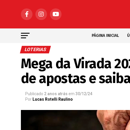
PÁGINA INICIAL
Ú
LOTERIAS
Mega da Virada 20
de apostas e saib
Publicado
2 anos atrás
em
30/12/24
Por
Lucas Rotelli Raulino