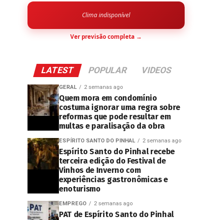
Clima indisponível
Ver previsão completa →
LATEST
POPULAR
VIDEOS
GERAL
2 semanas ago
Quem mora em condomínio
costuma ignorar uma regra sobre
reformas que pode resultar em
multas e paralisação da obra
ESPÍRITO SANTO DO PINHAL
2 semanas ago
Espírito Santo do Pinhal recebe
terceira edição do Festival de
Vinhos de Inverno com
experiências gastronômicas e
enoturismo
EMPREGO
2 semanas ago
PAT de Espírito Santo do Pinhal