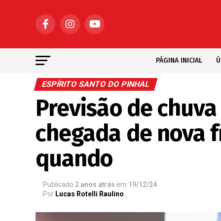
PÁGINA INICIAL
Ú
ESPÍRITO SANTO DO PINHAL
Previsão de chuva
chegada de nova fr
quando
Publicado
2 anos atrás
em
19/12/24
Por
Lucas Rotelli Raulino