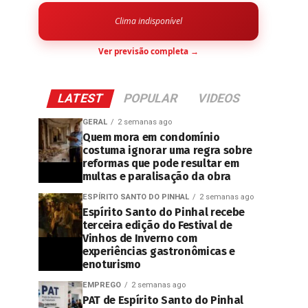
Clima indisponível
Ver previsão completa →
LATEST
POPULAR
VIDEOS
GERAL
2 semanas ago
Quem mora em condomínio
costuma ignorar uma regra sobre
reformas que pode resultar em
multas e paralisação da obra
ESPÍRITO SANTO DO PINHAL
2 semanas ago
Espírito Santo do Pinhal recebe
terceira edição do Festival de
Vinhos de Inverno com
experiências gastronômicas e
enoturismo
EMPREGO
2 semanas ago
PAT de Espírito Santo do Pinhal