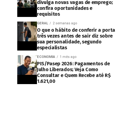
divulga novas vagas de emprego;
confira oportunidades e
requisitos
GERAL
2 semanas ago
O que o hábito de conferir a porta
três vezes antes de sair diz sobre
sua personalidade, segundo
especialistas
ECONOMIA
1 mês ago
PIS/Pasep 2026: Pagamentos de
Julho Liberados; Veja Como
Consultar e Quem Recebe até R$
1.621,00