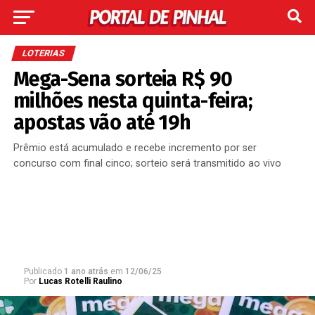
LOTERIAS
Mega-Sena sorteia R$ 90
milhões nesta quinta-feira;
apostas vão até 19h
Prêmio está acumulado e recebe incremento por ser
concurso com final cinco; sorteio será transmitido ao vivo
Publicado
1 ano atrás
em
12/06/25
Por
Lucas Rotelli Raulino