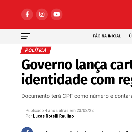
PÁGINA INICIAL
Ú
POLÍTICA
Governo lança cart
identidade com re
Documento terá CPF como número e contará 
Publicado
4 anos atrás
em
23/02/22
Por
Lucas Rotelli Raulino