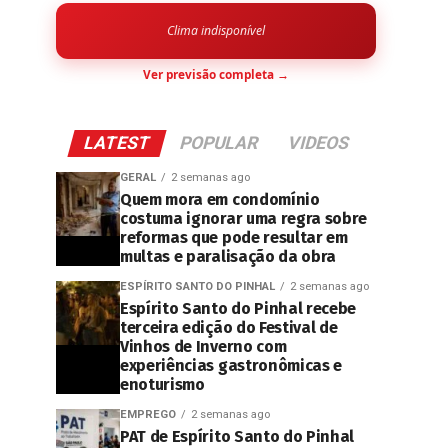
Clima indisponível
Ver previsão completa →
LATEST
POPULAR
VIDEOS
GERAL
2 semanas ago
Quem mora em condomínio
costuma ignorar uma regra sobre
reformas que pode resultar em
multas e paralisação da obra
ESPÍRITO SANTO DO PINHAL
2 semanas ago
Espírito Santo do Pinhal recebe
terceira edição do Festival de
Vinhos de Inverno com
experiências gastronômicas e
enoturismo
EMPREGO
2 semanas ago
PAT de Espírito Santo do Pinhal