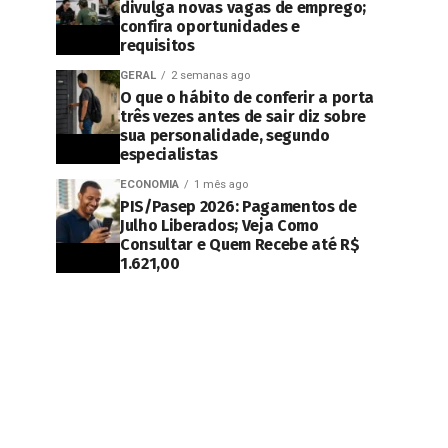
divulga novas vagas de emprego;
confira oportunidades e
requisitos
GERAL
2 semanas ago
O que o hábito de conferir a porta
três vezes antes de sair diz sobre
sua personalidade, segundo
especialistas
ECONOMIA
1 mês ago
PIS/Pasep 2026: Pagamentos de
Julho Liberados; Veja Como
Consultar e Quem Recebe até R$
1.621,00