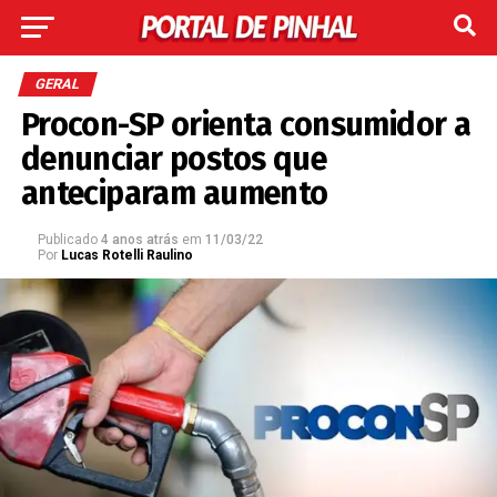
GERAL
Procon-SP orienta consumidor a
denunciar postos que
anteciparam aumento
Publicado
4 anos atrás
em
11/03/22
Por
Lucas Rotelli Raulino