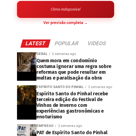
Clima indisponível
Ver previsão completa →
LATEST
POPULAR
VIDEOS
GERAL
2 semanas ago
Quem mora em condomínio
costuma ignorar uma regra sobre
reformas que pode resultar em
multas e paralisação da obra
ESPÍRITO SANTO DO PINHAL
2 semanas ago
Espírito Santo do Pinhal recebe
terceira edição do Festival de
Vinhos de Inverno com
experiências gastronômicas e
enoturismo
EMPREGO
2 semanas ago
PAT de Espírito Santo do Pinhal