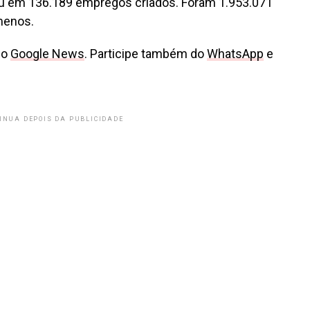
icou em 136.189 empregos criados. Foram 1.953.071
menos.
no
Google News
. Participe também do
WhatsApp
e
INUA DEPOIS DA PUBLICIDADE