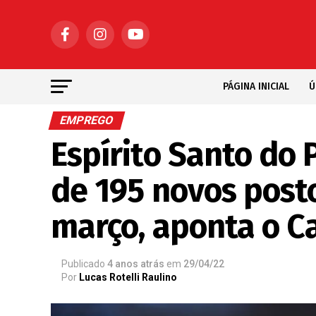
PÁGINA INICIAL
Ú
EMPREGO
Espírito Santo do 
de 195 novos post
março, aponta o C
Publicado
4 anos atrás
em
29/04/22
Por
Lucas Rotelli Raulino