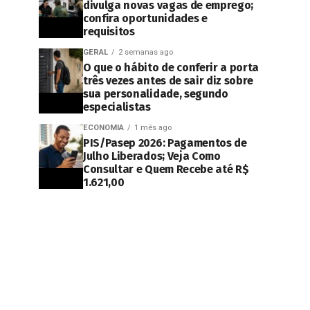
divulga novas vagas de emprego;
confira oportunidades e
requisitos
GERAL
2 semanas ago
O que o hábito de conferir a porta
três vezes antes de sair diz sobre
sua personalidade, segundo
especialistas
ECONOMIA
1 mês ago
PIS/Pasep 2026: Pagamentos de
Julho Liberados; Veja Como
Consultar e Quem Recebe até R$
1.621,00