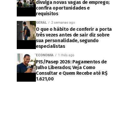
divulga novas vagas de emprego;
confira oportunidades e
requisitos
GERAL
2 semanas ago
O que o hábito de conferir a porta
três vezes antes de sair diz sobre
sua personalidade, segundo
especialistas
ECONOMIA
1 mês ago
PIS/Pasep 2026: Pagamentos de
Julho Liberados; Veja Como
Consultar e Quem Recebe até R$
1.621,00