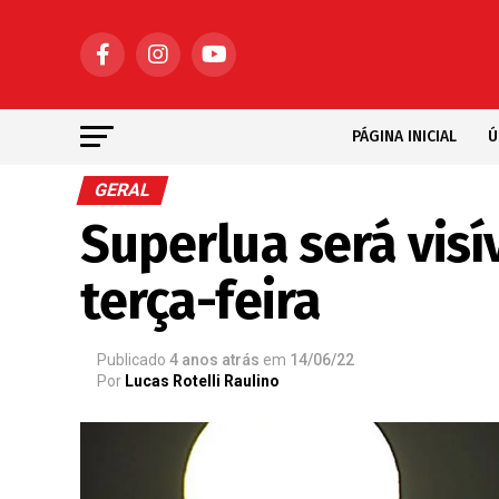
PÁGINA INICIAL
Ú
GERAL
Superlua será visí
terça-feira
Publicado
4 anos atrás
em
14/06/22
Por
Lucas Rotelli Raulino