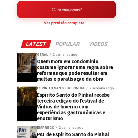
Clima indisponível
Ver previsão completa →
LATEST
POPULAR
VIDEOS
GERAL
2 semanas ago
Quem mora em condomínio
costuma ignorar uma regra sobre
reformas que pode resultar em
multas e paralisação da obra
ESPÍRITO SANTO DO PINHAL
2 semanas ago
Espírito Santo do Pinhal recebe
terceira edição do Festival de
Vinhos de Inverno com
experiências gastronômicas e
enoturismo
EMPREGO
2 semanas ago
PAT de Espírito Santo do Pinhal