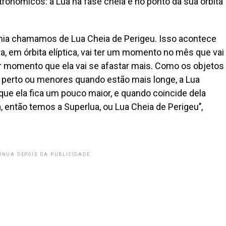
nômicos: a Lua na fase cheia e no ponto da sua órbita
mia chamamos de Lua Cheia de Perigeu. Isso acontece
ra, em órbita elíptica, vai ter um momento no mês que vai
er momento que ela vai se afastar mais. Como os objetos
perto ou menores quando estão mais longe, a Lua
que ela fica um pouco maior, e quando coincide dela
, então temos a Superlua, ou Lua Cheia de Perigeu’’,
INUA DEPOIS DA PUBLICIDADE