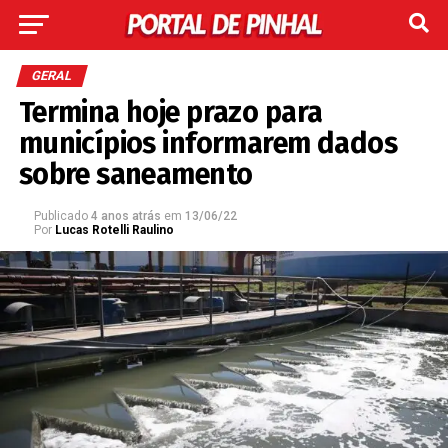
GERAL
Termina hoje prazo para
municípios informarem dados
sobre saneamento
Publicado
4 anos atrás
em
13/06/22
Por
Lucas Rotelli Raulino