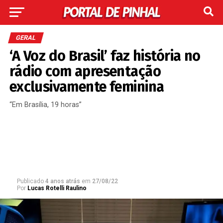
GERAL
‘A Voz do Brasil’ faz história no
rádio com apresentação
exclusivamente feminina
“Em Brasília, 19 horas”
Publicado
4 anos atrás
em
27/08/22
Por
Lucas Rotelli Raulino