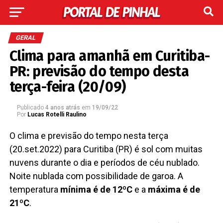
GERAL
Clima para amanhã em Curitiba-
PR: previsão do tempo desta
terça-feira (20/09)
Publicado
4 anos atrás
em
19/09/22
Por
Lucas Rotelli Raulino
O clima e previsão do tempo nesta terça
(20.set.2022) para Curitiba (PR) é sol com muitas
nuvens durante o dia e períodos de céu nublado.
Noite nublada com possibilidade de garoa. A
temperatura
mínima é de 12ºC
e a
máxima é de
21ºC
.