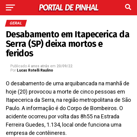
GERAL
Desabamento em Itapecerica da
Serra (SP) deixa mortos e
feridos
Publicado
4 anos atrás
em
20/09/22
Por
Lucas Rotelli Raulino
O desabamento de uma arquibancada na manhã de
hoje (20) provocou a morte de cinco pessoas em
Itapecerica da Serra, na região metropolitana de São
Paulo. A informação é do Corpo de Bombeiros. O
acidente ocorreu por volta das 8h55 na Estrada
Ferreira Guedes, 1.134, local onde funciona uma
empresa de contêineres.