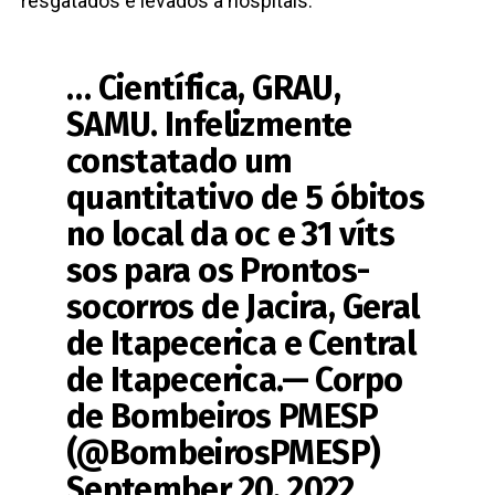
resgatados e levados a hospitais.
… Científica, GRAU,
SAMU. Infelizmente
constatado um
quantitativo de 5 óbitos
no local da oc e 31 víts
sos para os Prontos-
socorros de Jacira, Geral
de Itapecerica e Central
de Itapecerica.— Corpo
de Bombeiros PMESP
(@BombeirosPMESP)
September 20, 2022