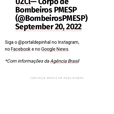
UZCl
— Corpo de
Bombeiros PMESP
(@BombeirosPMESP)
September 20, 2022
Siga o @portaldepinhal no Instagram,
no
Facebook
e no
Google News
.
*Com informações da
Agência Brasil
CONTINUA DEPOIS DA PUBLICIDADE