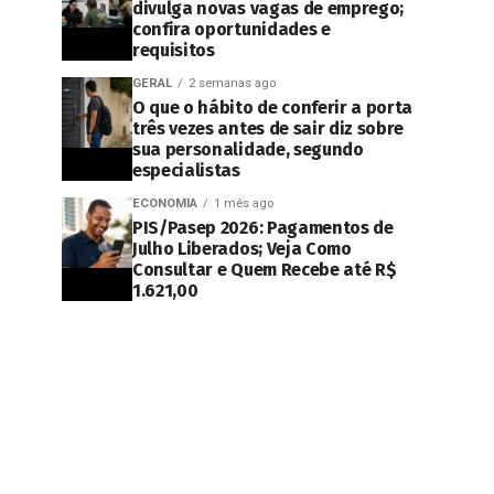
divulga novas vagas de emprego;
confira oportunidades e
requisitos
GERAL
2 semanas ago
O que o hábito de conferir a porta
três vezes antes de sair diz sobre
sua personalidade, segundo
especialistas
ECONOMIA
1 mês ago
PIS/Pasep 2026: Pagamentos de
Julho Liberados; Veja Como
Consultar e Quem Recebe até R$
1.621,00