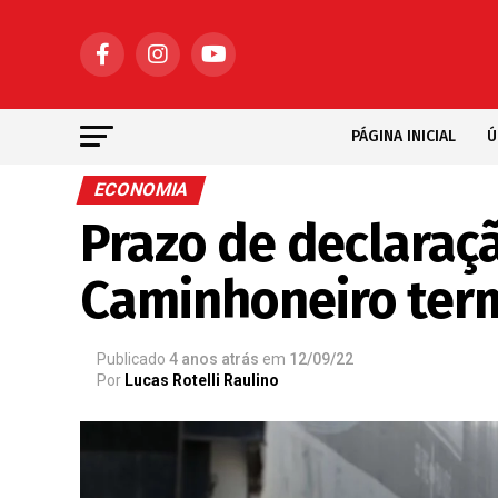
PÁGINA INICIAL
Ú
ECONOMIA
Prazo de declaraçã
Caminhoneiro ter
Publicado
4 anos atrás
em
12/09/22
Por
Lucas Rotelli Raulino