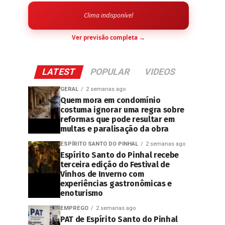
Clima indisponível
Ver previsão completa →
LATEST
POPULAR
VIDEOS
GERAL
2 semanas ago
Quem mora em condomínio
costuma ignorar uma regra sobre
reformas que pode resultar em
multas e paralisação da obra
ESPÍRITO SANTO DO PINHAL
2 semanas ago
Espírito Santo do Pinhal recebe
terceira edição do Festival de
Vinhos de Inverno com
experiências gastronômicas e
enoturismo
EMPREGO
2 semanas ago
PAT de Espírito Santo do Pinhal