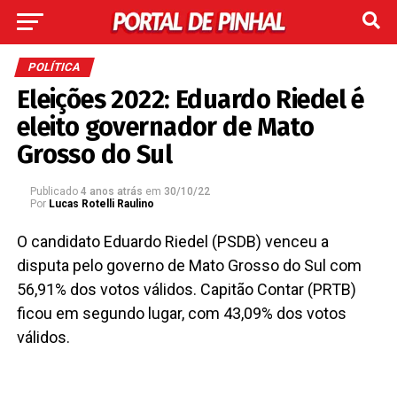
POLÍTICA
Eleições 2022: Eduardo Riedel é
eleito governador de Mato
Grosso do Sul
Publicado
4 anos atrás
em
30/10/22
Por
Lucas Rotelli Raulino
O candidato Eduardo Riedel (PSDB) venceu a
disputa pelo governo de Mato Grosso do Sul com
56,91% dos votos válidos. Capitão Contar (PRTB)
ficou em segundo lugar, com 43,09% dos votos
válidos.