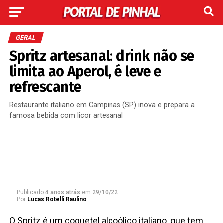
GERAL
Spritz artesanal: drink não se
limita ao Aperol, é leve e
refrescante
Restaurante italiano em Campinas (SP) inova e prepara a
famosa bebida com licor artesanal
Publicado
4 anos atrás
em
29/10/22
Por
Lucas Rotelli Raulino
O Spritz é um coquetel alcoólico italiano, que tem