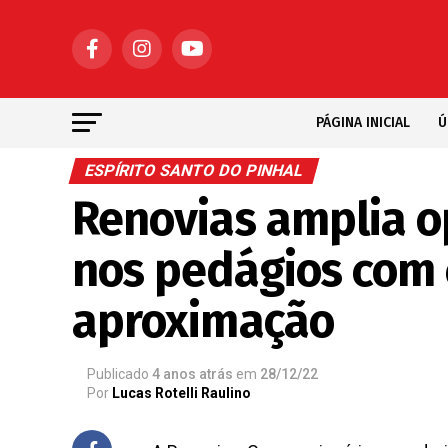
PÁGINA INICIAL
Ú
ESPÍRITO SANTO DO PINHAL
Renovias amplia 
nos pedágios com 
aproximação
Publicado
4 anos atrás
em
28/12/22
Por
Lucas Rotelli Raulino