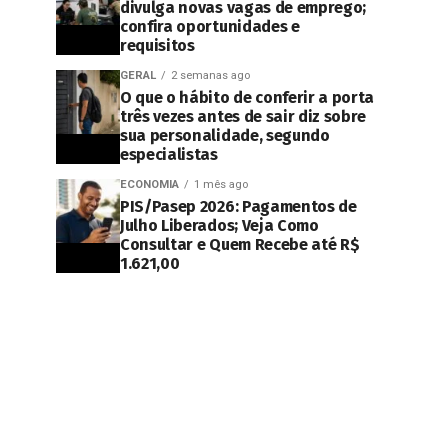
divulga novas vagas de emprego;
confira oportunidades e
requisitos
GERAL
2 semanas ago
O que o hábito de conferir a porta
três vezes antes de sair diz sobre
sua personalidade, segundo
especialistas
ECONOMIA
1 mês ago
PIS/Pasep 2026: Pagamentos de
Julho Liberados; Veja Como
Consultar e Quem Recebe até R$
1.621,00