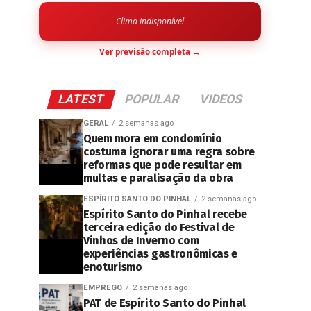
Clima indisponível
Ver previsão completa →
LATEST
POPULAR
VIDEOS
GERAL
2 semanas ago
Quem mora em condomínio
costuma ignorar uma regra sobre
reformas que pode resultar em
multas e paralisação da obra
ESPÍRITO SANTO DO PINHAL
2 semanas ago
Espírito Santo do Pinhal recebe
terceira edição do Festival de
Vinhos de Inverno com
experiências gastronômicas e
enoturismo
EMPREGO
2 semanas ago
PAT de Espírito Santo do Pinhal