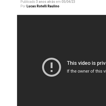
Publicado
3 anos atrás
em
05/04/23
Por
Lucas Rotelli Raulino