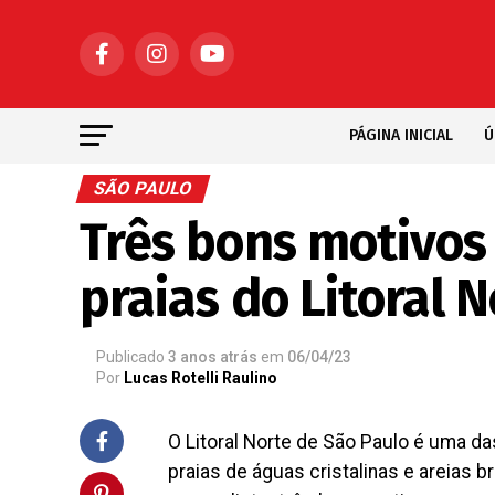
PÁGINA INICIAL
Ú
SÃO PAULO
Três bons motivos 
praias do Litoral 
Publicado
3 anos atrás
em
06/04/23
Por
Lucas Rotelli Raulino
O Litoral Norte de São Paulo é uma d
praias de águas cristalinas e areias b