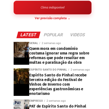
Clima indisponível
Ver previsão completa →
LATEST
POPULAR
VIDEOS
GERAL
2 semanas ago
Quem mora em condomínio
costuma ignorar uma regra sobre
reformas que pode resultar em
multas e paralisação da obra
ESPÍRITO SANTO DO PINHAL
2 semanas ago
Espírito Santo do Pinhal recebe
terceira edição do Festival de
Vinhos de Inverno com
experiências gastronômicas e
enoturismo
EMPREGO
2 semanas ago
PAT de Espírito Santo do Pinhal