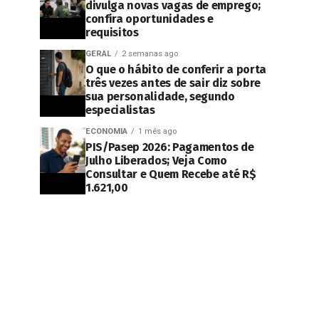
divulga novas vagas de emprego;
confira oportunidades e
requisitos
GERAL
2 semanas ago
O que o hábito de conferir a porta
três vezes antes de sair diz sobre
sua personalidade, segundo
especialistas
ECONOMIA
1 mês ago
PIS/Pasep 2026: Pagamentos de
Julho Liberados; Veja Como
Consultar e Quem Recebe até R$
1.621,00