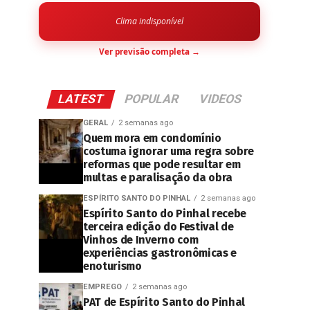
Clima indisponível
Ver previsão completa →
LATEST
POPULAR
VIDEOS
GERAL
2 semanas ago
Quem mora em condomínio
costuma ignorar uma regra sobre
reformas que pode resultar em
multas e paralisação da obra
ESPÍRITO SANTO DO PINHAL
2 semanas ago
Espírito Santo do Pinhal recebe
terceira edição do Festival de
Vinhos de Inverno com
experiências gastronômicas e
enoturismo
EMPREGO
2 semanas ago
PAT de Espírito Santo do Pinhal