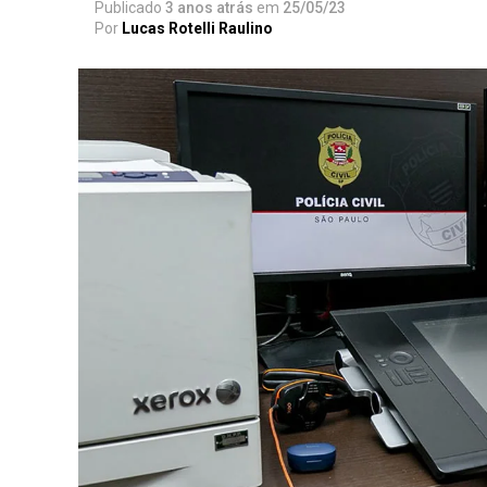
Publicado
3 anos atrás
em
25/05/23
Por
Lucas Rotelli Raulino