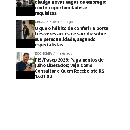
divulga novas vagas de emprego;
confira oportunidades e
requisitos
GERAL
3 semanas ago
O que o hábito de conferir a porta
três vezes antes de sair diz sobre
sua personalidade, segundo
especialistas
ECONOMIA
1 mês ago
PIS/Pasep 2026: Pagamentos de
Julho Liberados; Veja Como
Consultar e Quem Recebe até R$
1.621,00