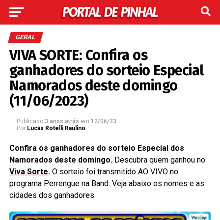
GERAL
VIVA SORTE: Confira os
ganhadores do sorteio Especial
Namorados deste domingo
(11/06/2023)
Publicado
3 anos atrás
em
12/06/23
Por
Lucas Rotelli Raulino
Confira os ganhadores do sorteio Especial dos
Namorados deste domingo.
Descubra
quem ganhou no
Viva Sorte
.
O sorteio foi transmitido AO VIVO no
programa Perrengue na Band. Veja abaixo os nomes e as
cidades dos ganhadores.