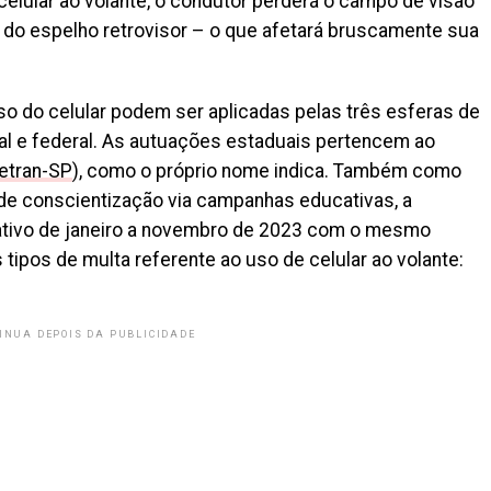
 celular ao volante, o condutor perderá o campo de visão
o do espelho retrovisor – o que afetará bruscamente sua
so do celular podem ser aplicadas pelas três esferas de
al e federal. As autuações estaduais pertencem ao
etran-SP
), como o próprio nome indica. Também como
de conscientização via campanhas educativas, a
ativo de janeiro a novembro de 2023 com o mesmo
 tipos de multa referente ao uso de celular ao volante:
INUA DEPOIS DA PUBLICIDADE