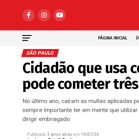
PÁGINA INICIAL
Ú
SÃO PAULO
Cidadão que usa ce
pode cometer três 
No último ano, caíram as multas aplicadas pe
sempre importante ter em mente que utilizar
dirigir embriagado
Publicado
3 anos atrás
em
19/01/24