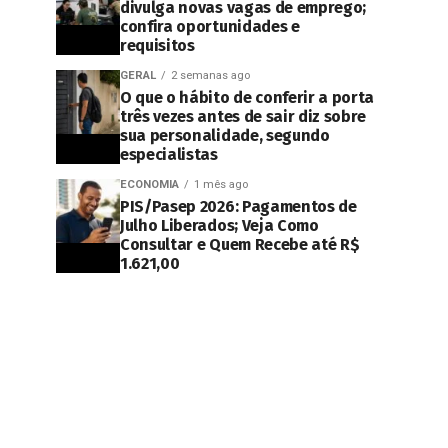
divulga novas vagas de emprego;
confira oportunidades e
requisitos
GERAL
2 semanas ago
O que o hábito de conferir a porta
três vezes antes de sair diz sobre
sua personalidade, segundo
especialistas
ECONOMIA
1 mês ago
PIS/Pasep 2026: Pagamentos de
Julho Liberados; Veja Como
Consultar e Quem Recebe até R$
1.621,00