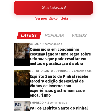
Clima indisponível
Ver previsão completa →
LATEST
POPULAR
VIDEOS
GERAL
2 semanas ago
Quem mora em condomínio
costuma ignorar uma regra sobre
reformas que pode resultar em
multas e paralisação da obra
ESPÍRITO SANTO DO PINHAL
2 semanas ago
Espírito Santo do Pinhal recebe
terceira edição do Festival de
Vinhos de Inverno com
experiências gastronômicas e
enoturismo
EMPREGO
2 semanas ago
PAT de Espírito Santo do Pinhal