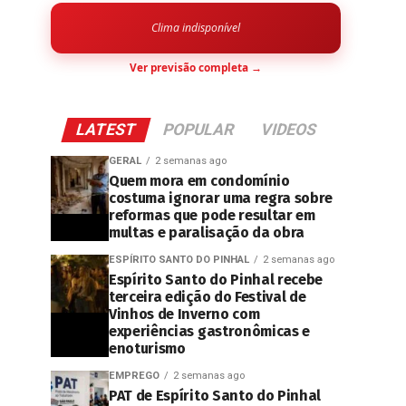
Clima indisponível
Ver previsão completa →
LATEST
POPULAR
VIDEOS
GERAL
2 semanas ago
Quem mora em condomínio
costuma ignorar uma regra sobre
reformas que pode resultar em
multas e paralisação da obra
ESPÍRITO SANTO DO PINHAL
2 semanas ago
Espírito Santo do Pinhal recebe
terceira edição do Festival de
Vinhos de Inverno com
experiências gastronômicas e
enoturismo
EMPREGO
2 semanas ago
PAT de Espírito Santo do Pinhal