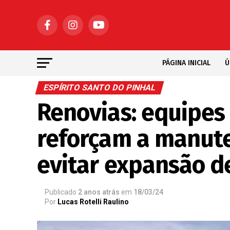
PÁGINA INICIAL
Ú
ESPÍRITO SANTO DO PINHAL
Renovias: equipes
reforçam a manute
evitar expansão d
Publicado
2 anos atrás
em
18/03/24
Por
Lucas Rotelli Raulino