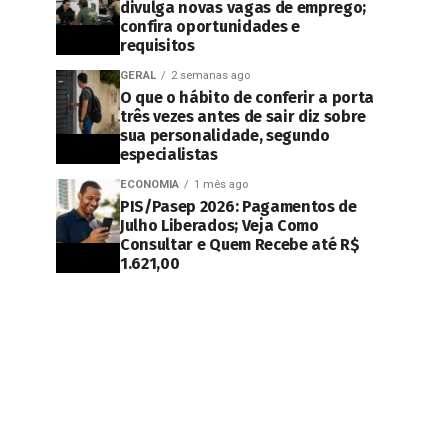
divulga novas vagas de emprego;
confira oportunidades e
requisitos
GERAL
2 semanas ago
O que o hábito de conferir a porta
três vezes antes de sair diz sobre
sua personalidade, segundo
especialistas
ECONOMIA
1 mês ago
PIS/Pasep 2026: Pagamentos de
Julho Liberados; Veja Como
Consultar e Quem Recebe até R$
1.621,00