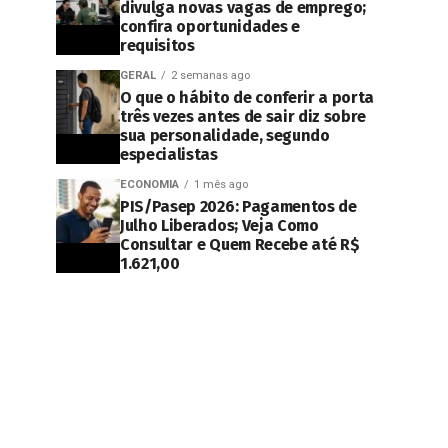
divulga novas vagas de emprego;
confira oportunidades e
requisitos
GERAL
2 semanas ago
O que o hábito de conferir a porta
três vezes antes de sair diz sobre
sua personalidade, segundo
especialistas
ECONOMIA
1 mês ago
PIS/Pasep 2026: Pagamentos de
Julho Liberados; Veja Como
Consultar e Quem Recebe até R$
1.621,00