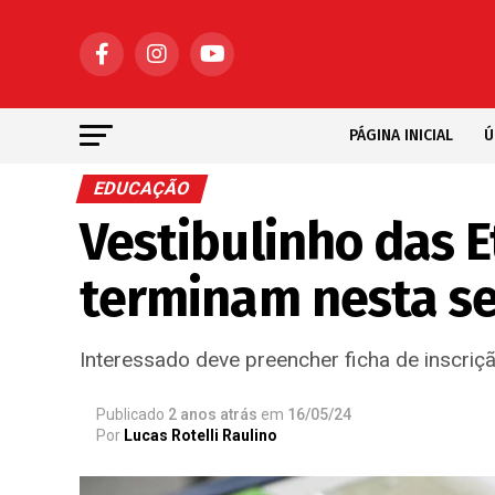
PÁGINA INICIAL
Ú
EDUCAÇÃO
Vestibulinho das E
terminam nesta sex
Interessado deve preencher ficha de inscrição
Publicado
2 anos atrás
em
16/05/24
Por
Lucas Rotelli Raulino