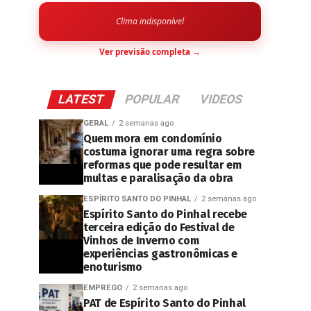
Clima indisponível
Ver previsão completa →
LATEST
POPULAR
VIDEOS
GERAL
2 semanas ago
Quem mora em condomínio
costuma ignorar uma regra sobre
reformas que pode resultar em
multas e paralisação da obra
ESPÍRITO SANTO DO PINHAL
2 semanas ago
Espírito Santo do Pinhal recebe
terceira edição do Festival de
Vinhos de Inverno com
experiências gastronômicas e
enoturismo
EMPREGO
2 semanas ago
PAT de Espírito Santo do Pinhal