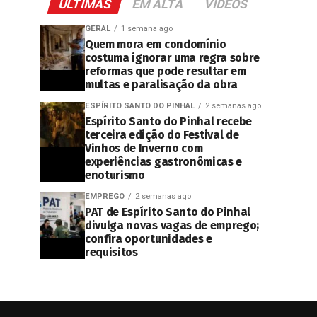
ÚLTIMAS
EM ALTA
VIDEOS
GERAL
1 semana ago
Quem mora em condomínio
costuma ignorar uma regra sobre
reformas que pode resultar em
multas e paralisação da obra
ESPÍRITO SANTO DO PINHAL
2 semanas ago
Espírito Santo do Pinhal recebe
terceira edição do Festival de
Vinhos de Inverno com
experiências gastronômicas e
enoturismo
EMPREGO
2 semanas ago
PAT de Espírito Santo do Pinhal
divulga novas vagas de emprego;
confira oportunidades e
requisitos