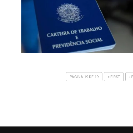
PÁGINA 19 DE 19
« FIRST
‹ 