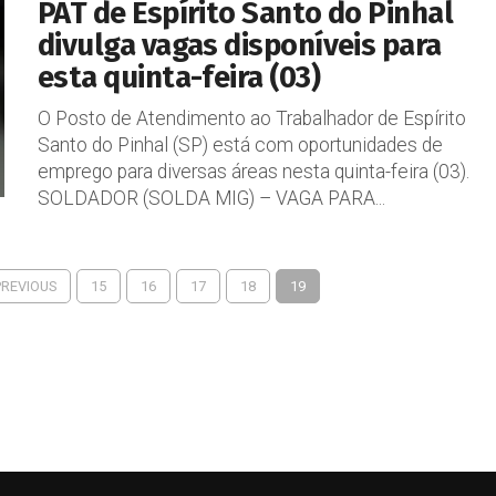
PAT de Espírito Santo do Pinhal
divulga vagas disponíveis para
esta quinta-feira (03)
O Posto de Atendimento ao Trabalhador de Espírito
Santo do Pinhal (SP) está com oportunidades de
emprego para diversas áreas nesta quinta-feira (03).
SOLDADOR (SOLDA MIG) – VAGA PARA...
PREVIOUS
15
16
17
18
19