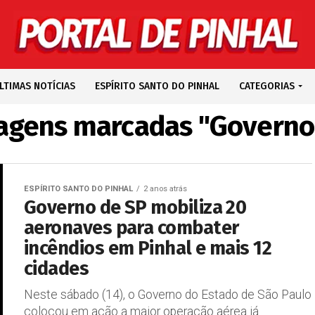
LTIMAS NOTÍCIAS
ESPÍRITO SANTO DO PINHAL
CATEGORIAS
agens marcadas "Governo
ESPÍRITO SANTO DO PINHAL
2 anos atrás
Governo de SP mobiliza 20
aeronaves para combater
incêndios em Pinhal e mais 12
cidades
Neste sábado (14), o Governo do Estado de São Paulo
colocou em ação a maior operação aérea já