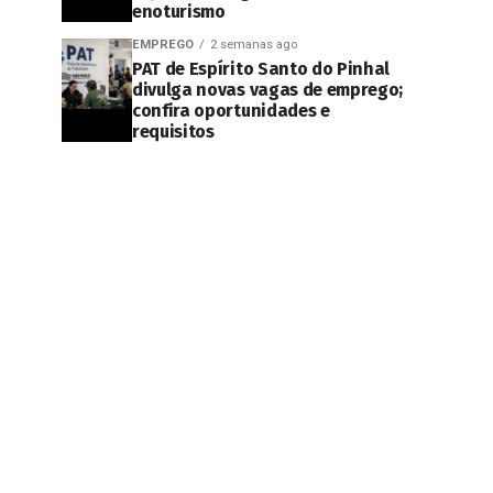
enoturismo
EMPREGO
2 semanas ago
PAT de Espírito Santo do Pinhal
divulga novas vagas de emprego;
confira oportunidades e
requisitos