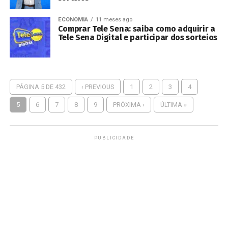
ECONOMIA
11 meses ago
Comprar Tele Sena: saiba como adquirir a
Tele Sena Digital e participar dos sorteios
PÁGINA 5 DE 432
‹ PREVIOUS
1
2
3
4
5
6
7
8
9
PRÓXIMA ›
ÚLTIMA »
PUBLICIDADE