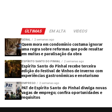
ÚLTIMAS
EM ALTA
VIDEOS
GERAL
2 semanas ago
Quem mora em condomínio costuma ignorar
uma regra sobre reformas que pode resultar
em multas e paralisação da obra
ESPÍRITO SANTO DO PINHAL
2 semanas ago
Espírito Santo do Pinhal recebe terceira
edição do Festival de Vinhos de Inverno com
experiências gastronômicas e enoturismo
EMPREGO
2 semanas ago
PAT de Espírito Santo do Pinhal divulga novas
vagas de emprego; confira oportunidades e
requisitos