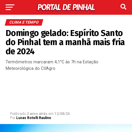
CLIMA E TEMPO
Domingo gelado: Espírito Santo
do Pinhal tem a manhã mais fria
de 2024
Termômetros marcaram 4,1°C às 7h na Estação
Meteorológica do CIIAgro
Publicado
2 anos atrás
em
12/08/24
Por
Lucas Rotelli Raulino