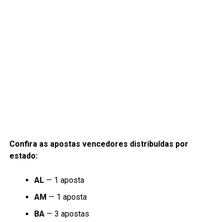
Confira as apostas vencedores distribuídas por
estado:
AL
— 1 aposta
AM
— 1 aposta
BA
— 3 apostas