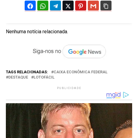
Nenhuma notícia relacionada.
TAGS RELACIONADAS:
CAIXA ECONÔMICA FEDERAL
DESTAQUE
LOTOFÁCIL
PUBLICIDADE