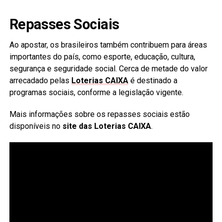
Repasses Sociais
Ao apostar, os brasileiros também contribuem para áreas
importantes do país, como esporte, educação, cultura,
segurança e seguridade social. Cerca de metade do valor
arrecadado pelas
Loterias CAIXA
é destinado a
programas sociais, conforme a legislação vigente.
Mais informações sobre os repasses sociais estão
disponíveis no
site das Loterias CAIXA
.