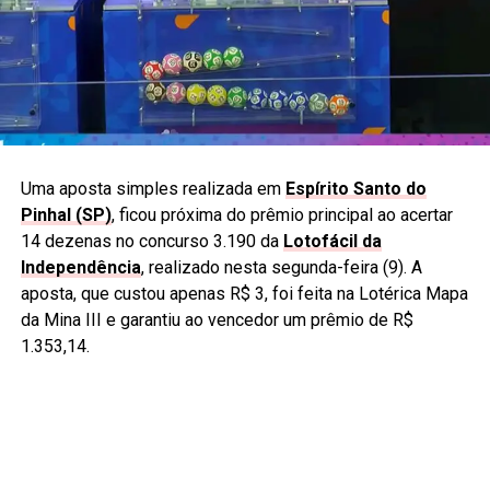
Uma aposta simples realizada em
Espírito Santo do
Pinhal (SP)
, ficou próxima do prêmio principal ao acertar
14 dezenas no concurso 3.190 da
Lotofácil da
Independência
, realizado nesta segunda-feira (9). A
aposta, que custou apenas R$ 3, foi feita na Lotérica Mapa
da Mina III e garantiu ao vencedor um prêmio de R$
1.353,14.