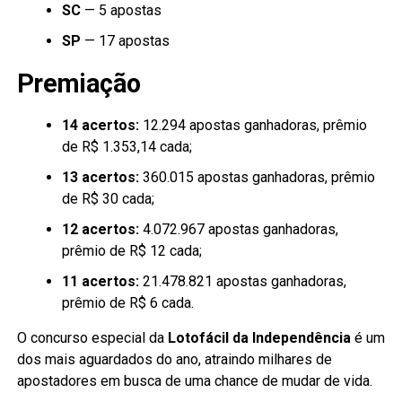
SC
— 5 apostas
SP
— 17 apostas
Premiação
14 acertos:
12.294 apostas ganhadoras, prêmio
de R$ 1.353,14 cada;
13 acertos:
360.015 apostas ganhadoras, prêmio
de R$ 30 cada;
12 acertos:
4.072.967 apostas ganhadoras,
prêmio de R$ 12 cada;
11 acertos:
21.478.821 apostas ganhadoras,
prêmio de R$ 6 cada.
O concurso especial da
Lotofácil da Independência
é um
dos mais aguardados do ano, atraindo milhares de
apostadores em busca de uma chance de mudar de vida.