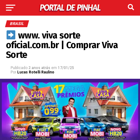
BRASIL
www. viva sorte
oficial.com.br | Comprar Viva
Sorte
Publicado
2 anos atrás
em
17/01/25
Por
Lucas Rotelli Raulino