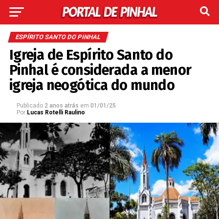
ESPÍRITO SANTO DO PINHAL
Igreja de Espírito Santo do
Pinhal é considerada a menor
igreja neogótica do mundo
Publicado
2 anos atrás
em
01/01/25
Por
Lucas Rotelli Raulino