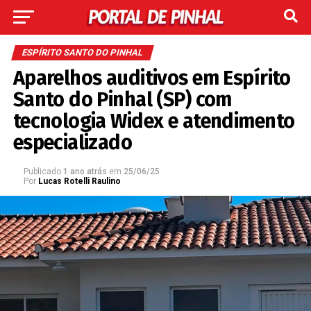
ESPÍRITO SANTO DO PINHAL
Aparelhos auditivos em Espírito
Santo do Pinhal (SP) com
tecnologia Widex e atendimento
especializado
Publicado
1 ano atrás
em
25/06/25
Por
Lucas Rotelli Raulino