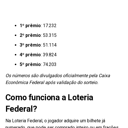
1º prêmio
: 17.232
2º prêmio
: 53.315
3º prêmio
: 51.114
4º prêmio
: 39.824
5º prêmio
: 74.203
Os números são divulgados oficialmente pela Caixa
Econômica Federal após validação do sorteio.
Como funciona a Loteria
Federal?
Na Loteria Federal, o jogador adquire um bilhete já
numerado, que pode ser comprado inteiro ou em frações