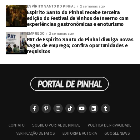
ESPÍRITO SANTO DO PINHAL
2 semanas ago
Espírito Santo do Pinhal recebe terceira
edição do Festival de Vinhos de Inverno com
experiências gastronômicas e enoturismo
EMPREGO
2 semanas ago
PAT de Espírito Santo do Pinhal divulga novas
vagas de emprego; confira oportunidades e
requisitos
CONTATO
SOBRE O PORTAL DE PINHAL
POLÍTICA DE PRIVACIDADE
VERIFICAÇÃO DE FATOS
EDITORIA E AUTORIA
GOOGLE NEWS