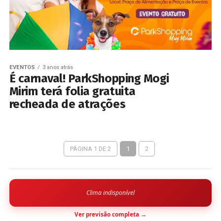
EVENTOS
3 anos atrás
É carnaval! ParkShopping Mogi
Mirim terá folia gratuita
recheada de atrações
PÁGINA 1 DE 2
1
2
Clima indisponível
Ver previsão completa →