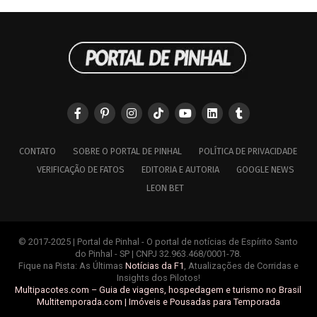
CONTATO
SOBRE O PORTAL DE PINHAL
POLÍTICA DE PRIVACIDADE
VERIFICAÇÃO DE FATOS
EDITORIA E AUTORIA
GOOGLE NEWS
LEON BET
© 2017-2025 | Portal de Pinhal - O portal de notícias de Espírito Santo
do Pinhal - SP | CNPJ 32.963.468/0001-78.
Fique na Pista: As Últimas
Notícias da F1
, Atualizações de Corridas e
Insights dos Pilotos!
Multipacotes.com – Guia de viagens, hospedagem e turismo no Brasil
Multitemporada.com | Imóveis e Pousadas para Temporada