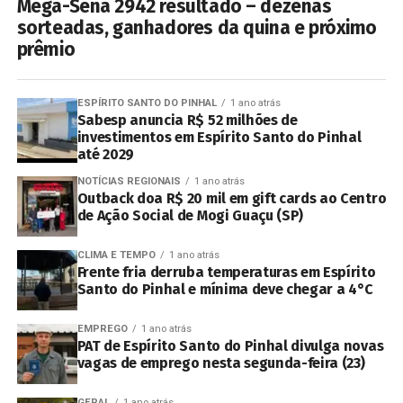
Mega-Sena 2942 resultado – dezenas
sorteadas, ganhadores da quina e próximo
prêmio
ESPÍRITO SANTO DO PINHAL
1 ano atrás
Sabesp anuncia R$ 52 milhões de
investimentos em Espírito Santo do Pinhal
até 2029
NOTÍCIAS REGIONAIS
1 ano atrás
Outback doa R$ 20 mil em gift cards ao Centro
de Ação Social de Mogi Guaçu (SP)
CLIMA E TEMPO
1 ano atrás
Frente fria derruba temperaturas em Espírito
Santo do Pinhal e mínima deve chegar a 4°C
EMPREGO
1 ano atrás
PAT de Espírito Santo do Pinhal divulga novas
vagas de emprego nesta segunda-feira (23)
GERAL
1 ano atrás