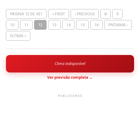
PÁGINA 12 DE 431
« FIRST
‹ PREVIOUS
8
9
10
11
12
13
14
15
16
PRÓXIMA ›
ÚLTIMA »
Clima indisponível
Ver previsão completa →
PUBLICIDADE