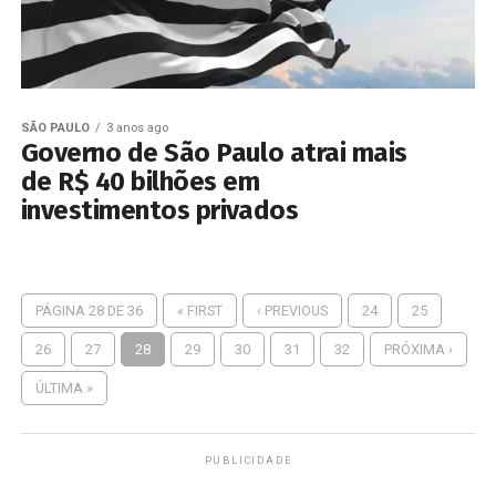
SÃO PAULO
3 anos ago
Governo de São Paulo atrai mais
de R$ 40 bilhões em
investimentos privados
PÁGINA 28 DE 36
« FIRST
‹ PREVIOUS
24
25
26
27
28
29
30
31
32
PRÓXIMA ›
ÚLTIMA »
PUBLICIDADE